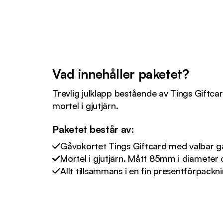
Vad innehåller paketet?
Trevlig julklapp bestående av Tings Giftc
mortel i gjutjärn.
Paketet består av:
Gåvokortet Tings Giftcard med valbar g
Mortel i gjutjärn. Mått 85mm i diamete
Allt tillsammans i en fin presentförpackni