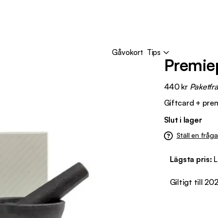
Gåvokort
Tips
Premie
440
kr
Paketfra
Giftcard + prem
Slut i lager
Ställ en fråga
Lägsta pris:
L
Giltigt till 2