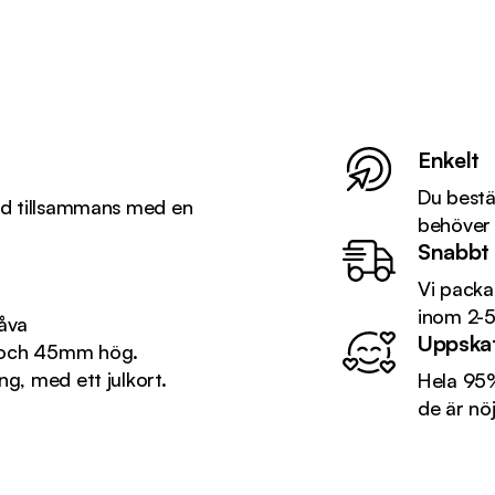
Enkelt
Du bestäl
ard tillsammans med en
behöver 
Snabbt
Vi packa
inom 2-5
åva
Uppska
r och 45mm hög.
ng, med ett julkort.
Hela 95%
de är nö