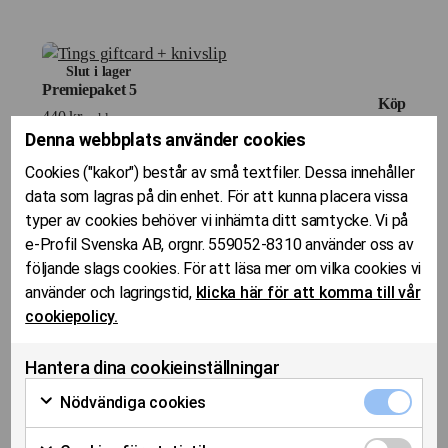
Slut i lager
Premiepaket 5
Köp
440
kr
exkl. moms
Denna webbplats använder cookies
Cookies ("kakor") består av små textfiler. Dessa innehåller
1
2
3
data som lagras på din enhet. För att kunna placera vissa
typer av cookies behöver vi inhämta ditt samtycke. Vi på
e-Profil Svenska AB, orgnr. 559052-8310 använder oss av
följande slags cookies. För att läsa mer om vilka cookies vi
använder och lagringstid,
klicka här för att komma till vår
cookiepolicy.
Hantera dina cookieinställningar
Nödvändig
Nödvändiga cookies
cookies
Markera för
kryssruta
Enkelt