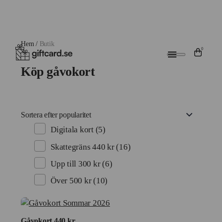
Hem
/
Butik
0
Köp gåvokort
Digitala kort
(5)
Skattegräns 440 kr
(16)
Upp till 300 kr
(6)
Över 500 kr
(10)
Gåvokort 440 kr