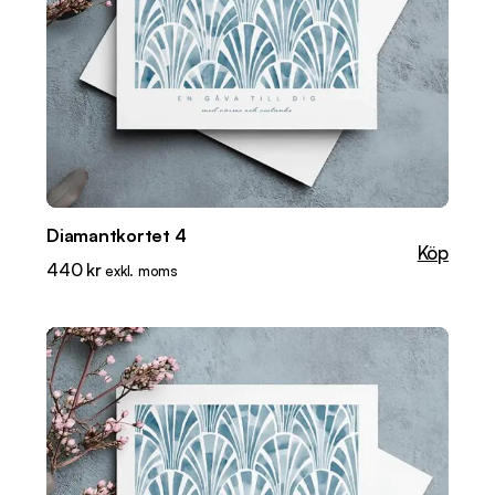
Diamantkortet 4
Köp
440
kr
exkl. moms