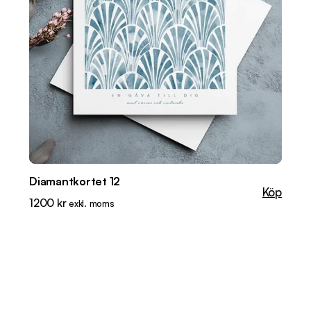
Diamantkortet 12
Köp
1200
kr
exkl. moms