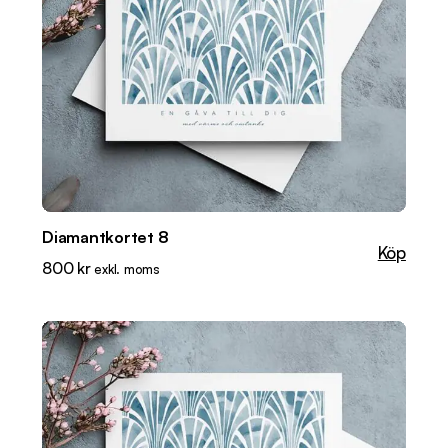
Diamantkortet 8
Köp
800
kr
exkl. moms