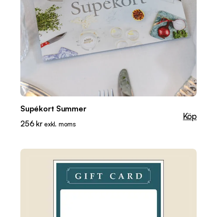
Supékort Summer
Köp
256
kr
exkl. moms