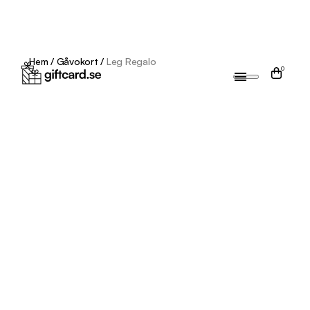
Hem
/
Gåvokort
/
Leg Regalo
0