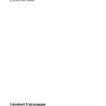
exkl. moms
Gåvokort Extravagans