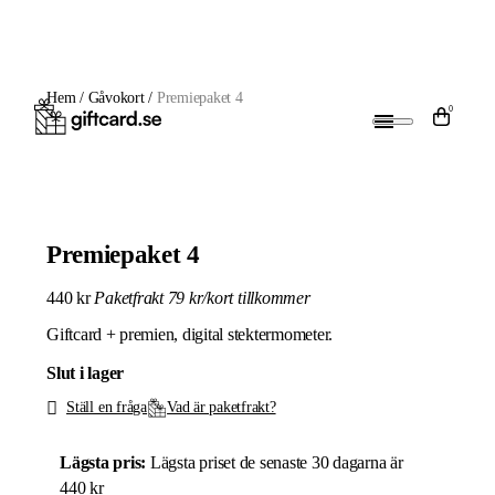
Hem
/
Gåvokort
/
Premiepaket 4
0
Premiepaket 4
440
kr
Paketfrakt 79 kr/kort tillkommer
Giftcard + premien, digital stektermometer.
Slut i lager
Ställ en fråga
Vad är paketfrakt?
Lägsta pris:
Lägsta priset de senaste 30 dagarna är
440
kr