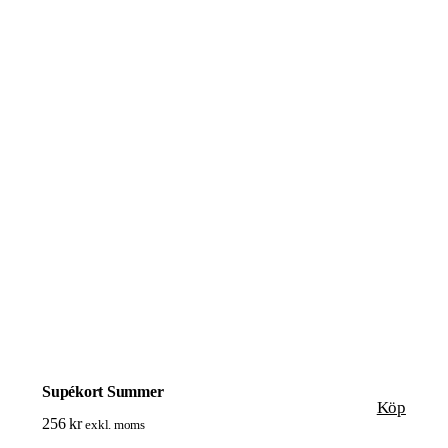
Supékort Summer
Köp
256
kr
exkl. moms