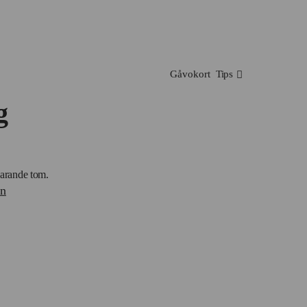
Gåvokort
Tips
g
varande tom.
en