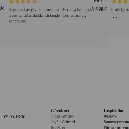
Stort urval av gåvokort med bra priser, mycket uppskattade
Proffsigt b
presenter till anställda och kunder. Oerhört smidig
...
köpprocess.
...
Gåvokort
Inspiration
Vinga Giftcard
Julgåvor
r 09:00-16:00
Joyful Giftcard
Sommarpresent
Supékort
Företagspresent