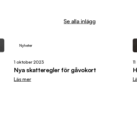
Se alla inlägg
Nyheter
1 oktober 2023
11
Nya skatteregler för gåvokort
H
Läs mer
L