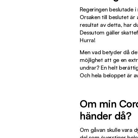
Regeringen beslutade i m
Orsaken till beslutet ä
resultat av detta, har d
Dessutom gäller skattefr
Hurra!
Men vad betyder då det
möjlighet att ge en extr
undrar? En helt berätt
Och hela beloppet är av
Om min Coro
händer då?
Om gåvan skulle vara dy
del som överstiger be