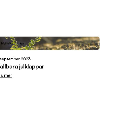
Nyheter
Tips
 september 2023
ållbara julklappar
äs mer