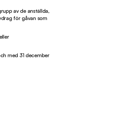
 grupp av de anställda,
 avdrag för gåvan som
eller
ill och med 31 december