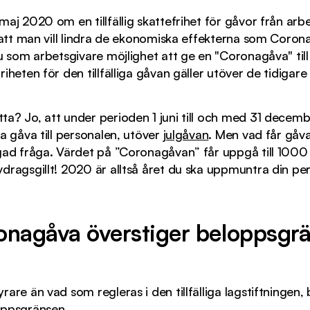
aj 2020 om en tillfällig skattefrihet för gåvor från arbet
r att man vill lindra de ekonomiska effekterna som Coron
u som arbetsgivare möjlighet att ge en "Coronagåva" till 
iheten för den tillfälliga gåvan gäller utöver de tidigare
ta? Jo, att under perioden 1 juni till och med 31 decem
a gåva till personalen, utöver
julgåvan
. Men vad får gåv
igad fråga. Värdet på ”Coronagåvan” får uppgå till 1000
dragsgillt! 2020 är alltså året du ska uppmuntra din pe
nagåva överstiger beloppsgrä
rare än vad som regleras i den tillfälliga lagstiftningen
loppsgränsen.