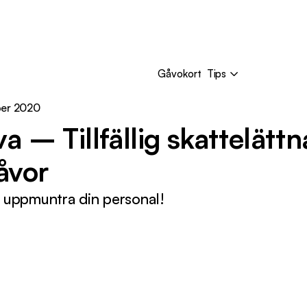
Gåvokort
Tips
er 2020
 – Tillfällig skattelättn
åvor
a uppmuntra din personal!