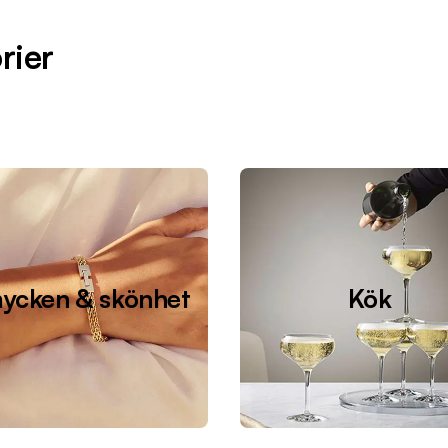
rier
ycken & skönhet
Kök