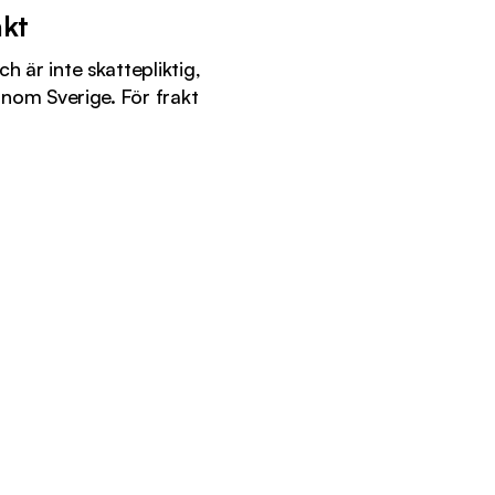
akt
h är inte skattepliktig,
 inom Sverige. För frakt