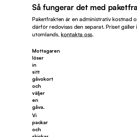
Så fungerar det med paketfr
Paketfrakten är en administrativ kostnad oc
därför redovisas den separat. Priset gäller
utomlands,
kontakta oss
.
Mottagaren
löser
in
sitt
gåvokort
och
väljer
en
gåva.
Vi
packar
och
skickar