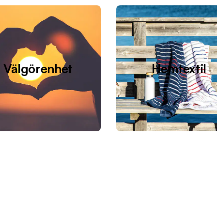
Välgörenhet
Hemtextil