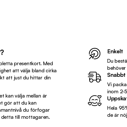
t?
Enkelt
Du bestäl
letta presentkort. Med
behöver 
ghet att välja bland cirka
Snabbt
t att just du hittar din
Vi packa
inom 2-5
 kan välja mellan är
Uppska
et gör att du kan
Hela 95%
mantnivå du förfogar
de är nö
 detta till mottagaren.