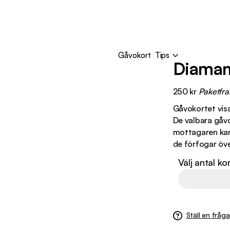
Gåvokort
Tips
Diaman
250
kr
Paketfra
Gåvokortet visa
De valbara gåvo
mottagaren kan
de förfogar öve
Välj antal ko
Ställ en fråga