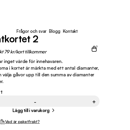
Frågor och svar
Blogg
Kontakt
tkortet 2
0
kt 79 kr/kort tillkommer
r inget värde för innehavaren.
rna i kortet är märkta med ett antal diamanter,
 välja gåvor upp till den summa av diamanter
r.
rt
-
+
Lägg till i varukorg
Vad är paketfrakt?